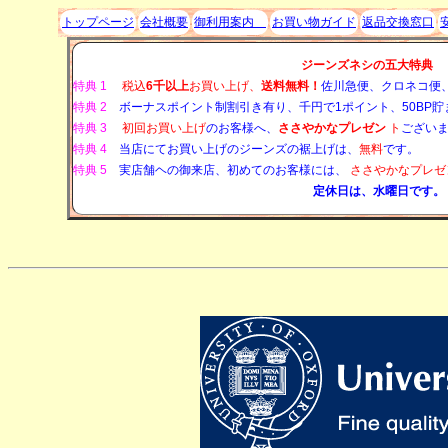
トップページ
会社概要
御利用案内
お買い物ガイド
返品交換窓口
ジーンズネシの五大特典
特典 1
税込
6千以上
お買い上げ、
送料無料！
佐川急便、クロネコ便
特典 2
ボーナスポイント制割引き有り、千円で1ポイント、50BP貯
特典 3
初回お買い上げ
のお客様へ、
ささやかなプレゼン
ト
ございま
特典 4
当店にてお買い上げのジーンズの裾上げは、
無料
です。
特典 5
実店舗ヘの御来店、初めてのお客様には、
ささやかなプレゼ
定休日は、水曜日です。