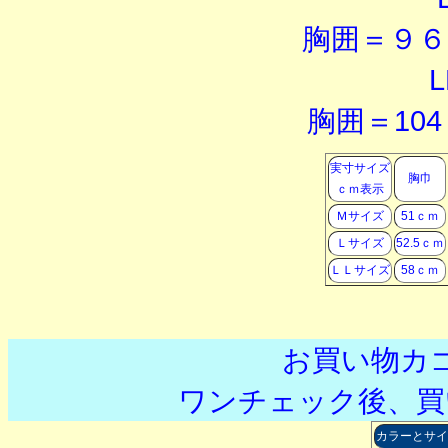
胸囲＝９６
胸囲＝10
実寸サイズ
胸巾
ｃｍ表示
Ｍサイズ
51ｃｍ
Ｌサイズ
52.5ｃｍ
ＬＬサイズ
58ｃｍ
お買い物カ
ワンチェック後、買
カラーとサイ