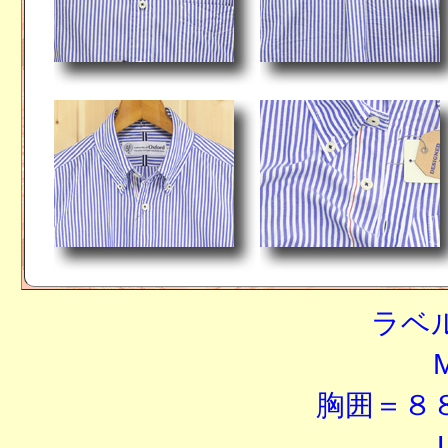
ラベ
胸囲＝８