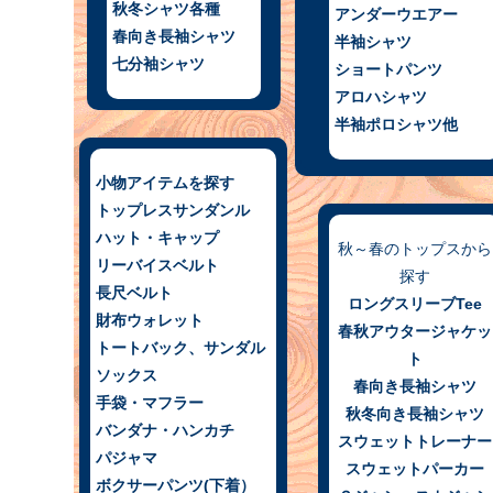
秋冬シャツ各種
アンダーウエアー
春向き長袖シャツ
半袖シャツ
七分袖シャツ
ショートパンツ
アロハシャツ
半袖ポロシャツ他
小物アイテムを探す
トップレスサンダンル
ハット・キャップ
秋～春のトップスから
リーバイスベルト
探す
長尺ベルト
ロングスリーブTee
財布ウォレット
春秋アウタージャケッ
トートバック
、サンダル
ト
ソックス
春向き長袖シャツ
手袋・マフラー
秋冬向き長袖シャツ
バンダナ・ハンカチ
スウェットトレーナー
パジャマ
スウェットパーカー
ボクサーパンツ(下着）