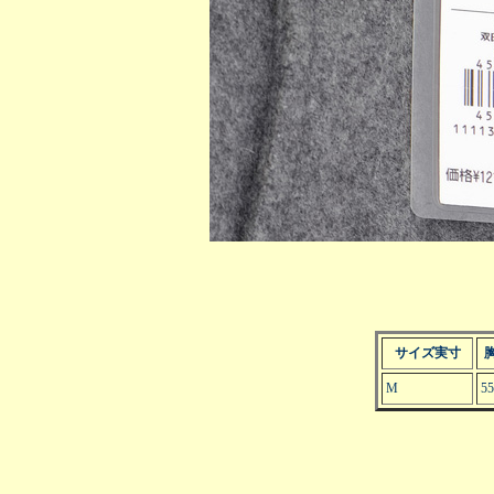
サイズ実寸
M
55