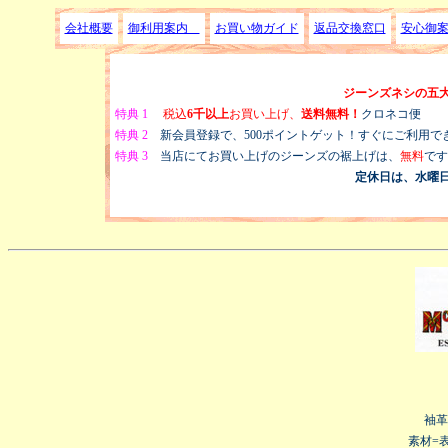
会社概要
御利用案内
お買い物ガイド
返品交換窓口
安心御
ジーンズネシの五
特典 1
税込
6千以上
お買い上げ、
送料無料！
クロネコ便
特典 2
新会員登録で、500ポイントゲット！すぐにご利用でき
特典 3
当店にてお買い上げのジーンズの裾上げは、
無料
です
定休日は、水曜
袖革
素材=表