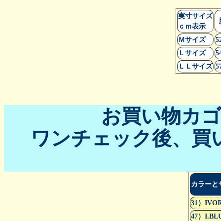
実寸サイズ
ｃｍ表示
Ｍサイズ
5
Ｌサイズ
5
ＬＬサイズ
5
お買い物カ
ワンチェック後、買
カラーと
31）IVO
47）I.BL