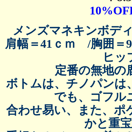
10%OFF
メンズマネキンボデ
肩幅＝41ｃｍ /胸囲＝
ヒッ
定番の無地の
ボトムは、チノパンは
でも、ゴフル
合わせ易い、また、ポ
かと重