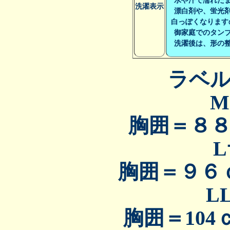
水や汗で濡れたま
洗濯表示
漂白剤や、蛍光剤
白っぽくなります
御家庭でのタンブ
洗濯後は、形の整
ラベ
胸囲＝８
胸囲＝９６
L
胸囲＝10