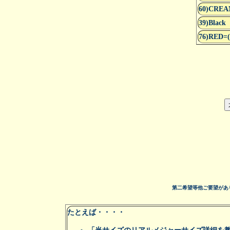
60)CRE
39)Black
76)RED=(
第二希望等他ご要望があ
たとえば・・・・