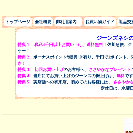
トップページ
会社概要
御利用案内
お買い物ガイド
返品交
ジーンズネシ
特典 1
税込
4千円以上
お買い上げ、
送料無料！
佐川急便、ク
ケー！
特典 2
ボーナスポイント制割引き有り、千円で1ポイント、5
き！
特典 3
初回お買い上げ
のお客様へ、
ささやかなプレゼン
ト
特典 4
当店にてお買い上げのジーンズの裾上げは、
無料
で
特典 5
実店舗ヘの御来店、初めてのお客様には、
ささやか
定休日は、水曜