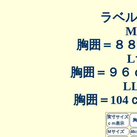
ラベ
胸囲＝８
胸囲＝９６
L
胸囲＝10
実寸サイズ
胸
ｃｍ表示
Ｍサイズ
48