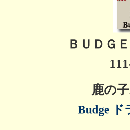
ＢＵＤＧＥ
111
鹿の子
Budge