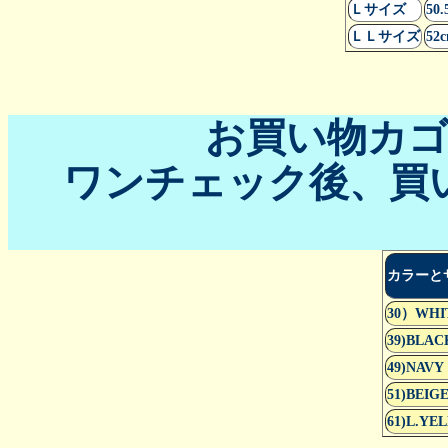
Ｌサイズ
50.
ＬＬサイズ
52
お買い物カ
ワンチェック後、買
カラーと
30）WHI
39)BLAC
49)NAVY
51)BEIG
61)L.YE