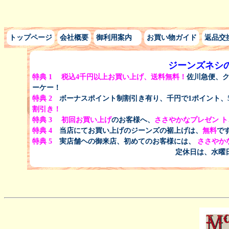
トップページ
会社概要
御利用案内
お買い物ガイド
返品交
ジーンズネシ
特典 1
税込
4千円以上
お買い上げ、
送料無料！
佐川急便、
ーケー！
特典 2
ボーナスポイント制割引き有り、千円で1ポイント、5
割引き！
特典 3
初回お買い上げ
のお客様へ、
ささやかなプレゼン
ト
特典 4
当店にてお買い上げのジーンズの裾上げは、
無料
で
特典 5
実店舗ヘの御来店、初めてのお客様には、
ささやか
定休日は、水曜