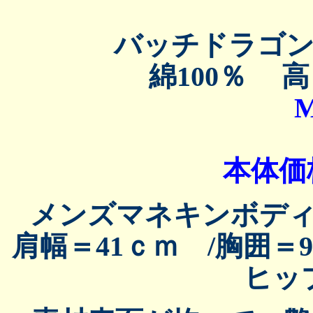
バッチドラゴ
綿100％ 
M
本体価格
メンズマネキンボデ
肩幅＝41ｃｍ /胸囲＝
ヒッ