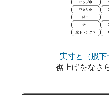
ヒップ巾
ワタリ巾
膝巾
裾巾
股下レングス
実寸と（股下
裾上げをなさ