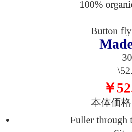
100% organ
Button fly
Made
30
\5
￥52
本体価格＝
Fuller through t