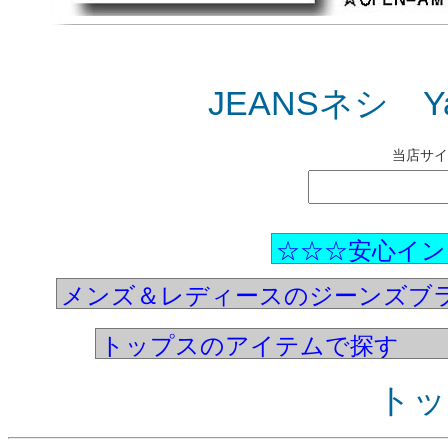
JEANSネシ Ya
当店サイ
トッ