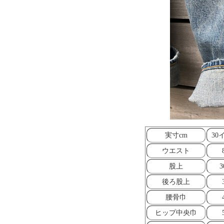
実寸cm
30
ウエスト
股上
3
後ろ股上
腰骨巾
ヒップ中央巾