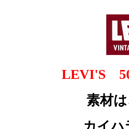
LEVI'S 50
素材は
カイハ