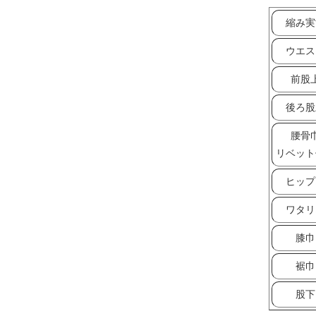
縮み実
ウエス
前股
後ろ股
腰骨
リベット
ヒップ
ワタリ
膝巾
裾巾
股下