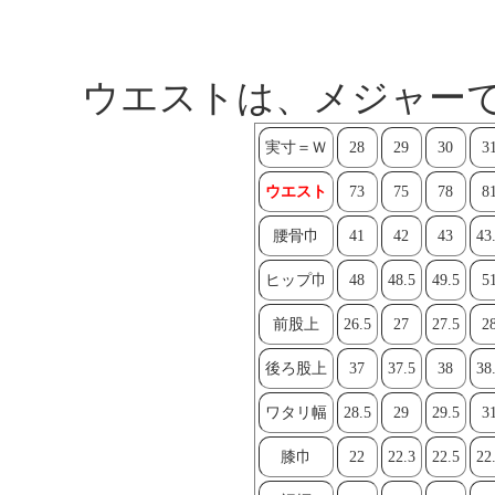
ウエストは、メジャー
実寸＝Ｗ
28
29
30
3
ウエスト
73
75
78
8
腰骨巾
41
42
43
43
ヒップ巾
48
48.5
49.5
5
前股上
26.5
27
27.5
2
後ろ股上
37
37.5
38
38
ワタリ幅
28.5
29
29.5
3
膝巾
22
22.3
22.5
22