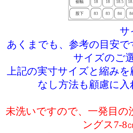
裾幅
18
18
18.5
18
股下
83
83
84
8
サ
あくまでも、参考の目安で
サイズのご
上記の実寸サイズと縮みを
なし方法も顧慮に入
未洗いですので、一発目の洗
ングス7-