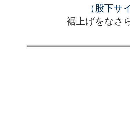
（股下サ
裾上げをなさ