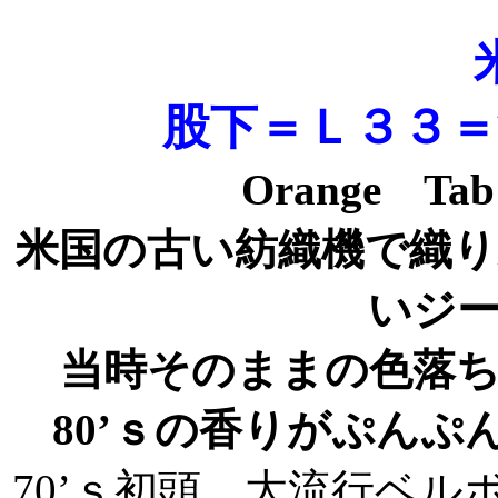
股下＝Ｌ３３＝
Orange T
米国の古い紡織機で織
いジ
当時そのままの色落ち
80’ｓの香りがぷん
70’ｓ初頭、大流行ベ