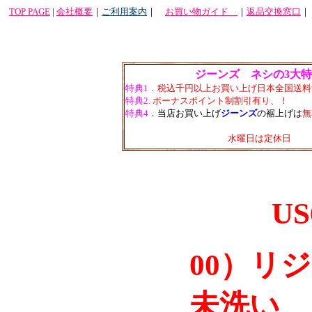
TOP PAGE
|
会社概要
｜
ご利用案内
｜
お買い物ガイド
｜
返品交換窓口
ジーンズ ネシの3大
特典1．
税込千円以上お買い上げ日本全国送料
特典2.
ボーナスポイント制割引有り、
！
特典4
．当店お買い上げ
ジーンズ
の裾上げは
無
水曜日は定休日
US
00）リ
未洗い 