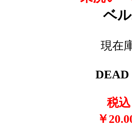
ベル
現在
DEA
税込 
￥20.