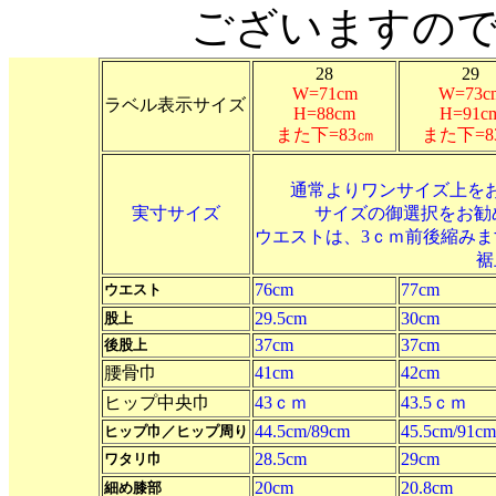
ございますの
28
29
W=71cm
W=73c
ラベル表示サイズ
H=88cm
H=91c
また下=83㎝
また下=8
通常よりワンサイズ上を
実寸サイズ
サイズの御選択をお勧
ウエストは、3ｃｍ前後縮み
裾
76cm
77cm
ウエスト
29.5cm
30cm
股上
37cm
37cm
後股上
腰骨巾
41cm
42cm
ヒップ中央巾
43ｃｍ
43.5ｃｍ
44.5cm/89cm
45.5cm/91cm
ヒップ巾／ヒップ周り
28.5cm
29cm
ワタリ巾
20cm
20.8cm
細め膝部