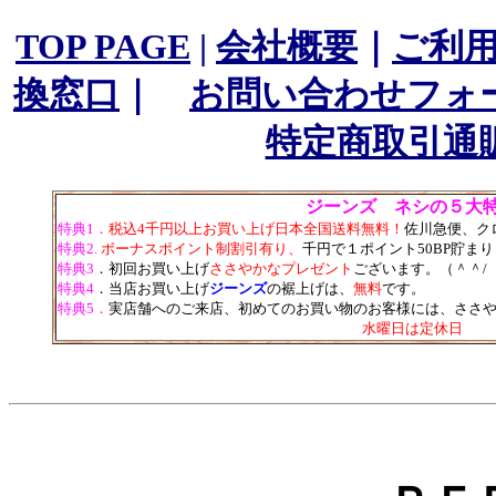
TOP PAGE
|
会社概要
｜
ご利
換窓口
｜
お問い合わせフォ
特定商取引通
ジーンズ ネシの５大
特典1．
税込4千円以上お買い上げ日本全国送料無料！
佐川急便、ク
特典2.
ボーナスポイント制割引有り、
千円で１ポイント50BP貯ま
特典3
．初回お買い上げ
ささやかなプレゼント
ございます。（＾＾/
特典4
．当店お買い上げ
ジーンズ
の裾上げは、
無料
です。
特典5．
実店舗へのご来店、初めてのお買い物のお客様には、ささやか
水曜日は定休日