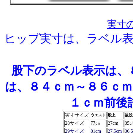
他のジーン
実寸
ヒップ実寸は、ラベル
股下のラベル表示は、
は、８４ｃｍ～８６ｃ
１ｃｍ前後
実寸サイズ
ウエスト
股上
後股
28サイズ
77㎝
27cm
35
29サイズ
81cm
27.5cm
36.