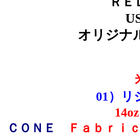
ＲＥ
US
オリジナ
01）
14oz
ＣＯＮＥ
Ｆａｂｒｉ