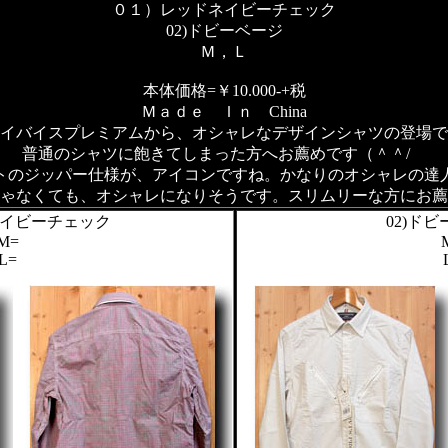
０１）レッドネイビーチェック
02)ドビーベージ
Ｍ，Ｌ
本体価格=￥10.000-
+税
Ｍａｄｅ Ｉｎ China
イバイスプレミアムから、オシャレなデザインシャツの登場で
普通のシャツに飽きてしまった方へお薦めです（＾＾/
トのジッパー仕様が、アイコンですね。かなりのオシャレの達
ゃなくても、オシャレになりそうです。スリムリーな方にお薦
ネイビーチェック
02)ド
M=
L=