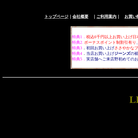
トップページ
｜
会社概要
｜
ご利用案内
｜
お買
特典1．
税込6千円以上お買い上げ日
特典2.
ボーナスポイント制割引有り
特典3
．
初回お買い上げ
ささやかな
特典4
．
当店お買い上げ
ジーンズ
の
特典5．
実店舗へご来店野初めてのお
L