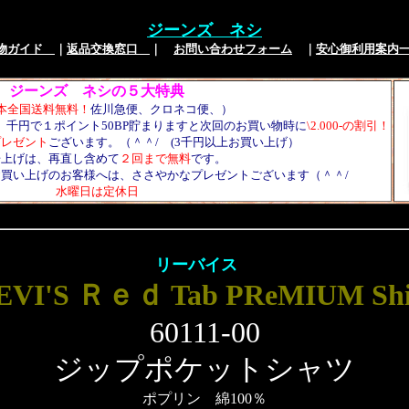
ジーンズ ネシ
い物ガイド
｜
返品交換窓口
｜
お問い合わせフォーム
｜
安心御利用案内
ジーンズ ネシの５大特典
本全国送料無料！
佐川急便、クロネコ便、）
、千円で１ポイント50BP貯まりますと次回のお買い物時に
\2.000-の割引！
プレゼント
ございます。（＾＾/ (3千円以上お買い上げ）
裾上げは、再直し含めて
２回まで無料
です。
買い上げのお客様へは、ささやかなプレゼントございます（＾＾/
水曜日は定休日
リーバイス
EVI'S Ｒｅｄ Tab PReMIUM Shi
60111-00
ジップポケットシャツ
ポプリン 綿100％