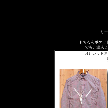
リー
もちろんポケッ
でも、達人じ
01）レッド