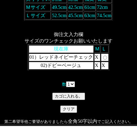
Ｍサイズ
49.5cm
42.5cm
61cm
72cm
Ｌサイズ
52.5cm
45.5cm
63cm
74.5cm
御注文入力欄
サイズのワンチェックお願いいたします
現在庫
Ｍ
Ｌ
01）レッドネイビーチェック
X
02)ドビーベージュ
X
X
数
全角50字以内
第二希望等他ご要望がありましたら
でご記入ください。