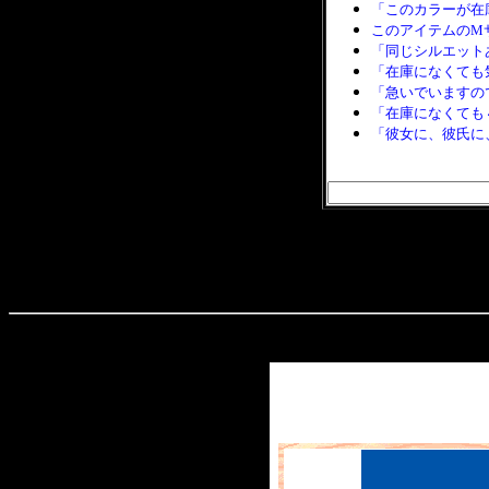
「このカラーが在
このアイテムのM
「同じシルエット
「在庫になくても
「急いでいますの
「在庫になくても
「彼女に、彼氏に