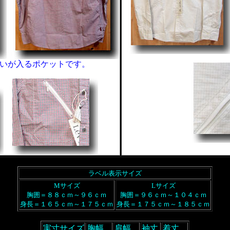
いが入るポケットです。
ラベル表示サイズ
Mサイズ
Lサイズ
胸囲＝８８ｃｍ～９６ｃｍ
胸囲＝９６ｃｍ～１０４ｃｍ
身長＝１６５ｃｍ～１７５ｃｍ
身長＝１７５ｃｍ～１８５ｃｍ
実寸サイズ
胸幅
肩幅
袖丈
着丈