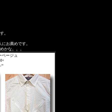
す。
人にお薦めです。
めかな。。。
ビーベージュ
M=
L=