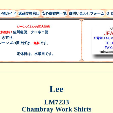
い物ガイド
返品交換窓口
安心御案内一覧
御問い合わせフォーム
Q ＆
ジーンズネシの五大特典
佐川急便、クロネコ便
送料無料！
引き有り、
ジーンズの裾上げは、
です。
無料
水曜日です。
Lee
LM7233
Chambray Work Shirts