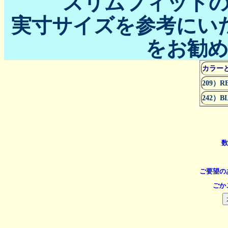
スリムフィット
実寸サイズを参考にい
をお勧
カラー
209）R
242）B
ご要望の
ごか