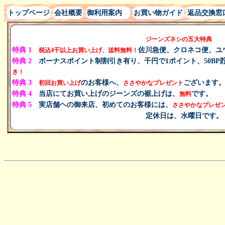
トップページ
会社概要
御利用案内
お買い物ガイド
返品交換窓
ジーンズネシの五大特典
特典 1
佐川急便、クロネコ便、ユ
税込
4千以上
お買い上げ、
送料無料！
特典 2
ボーナスポイント制割引き有り、千円で1ポイント、50BP
き！
特典 3
のお客様へ、
ございます。
初回お買い上げ
ささやかなプレゼン
ト
特典 4
当店にてお買い上げのジーンズの裾上げは、
です。
無料
特典 5
実店舗ヘの御来店、初めてのお客様には、
ささやかなプレゼ
定休日は、水曜日です。