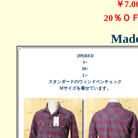
￥7.
20％Ｏ
Made
209)
RED
S=
M=
L=
スタンダードのウィンドペンチェック
Mサイズを着せています。