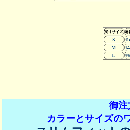
実寸サイズ
肩
S
41
M
42
L
44
御注
カラーとサイズの