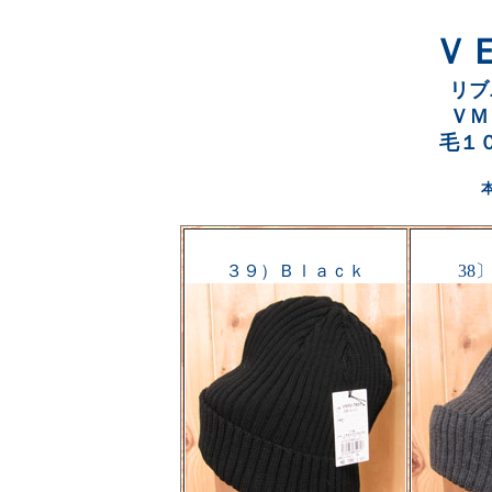
Ｖ
リブ
ＶＭ
毛１
本
３９）Ｂｌａｃｋ
38