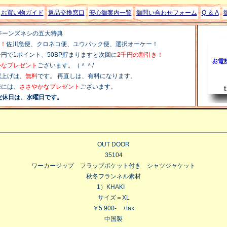
お買い物ガイド
返品交換窓口
安心御案内一覧
御問い合わせフォーム
Q ＆ A
ジーンズネシの五大特典
料！
佐川急便、クロネコ便、ユウパック便、選択オーケー！
で1ポイント、50BP貯まりますと次回に
2千円の割引き！
かなプレゼント
ございます。（＾＾/
上げは、
無料
です。 再直しは、有料になります。
様には、
ささやかなプレゼント
ございます。
日です。
OUT DOOR
35104
ワーカージップ フラップポケット付き シャツジャケット
秋冬フランネル素材
1）KHAKI
サイズ＝XL
￥5.900- +tax
中国製