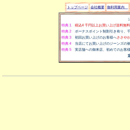
トップページ
会社概要
御利用案内
特典 1
税込4 千円以上お買い上げ送料無
特典 2
ボーナスポイント制割引き有り、千円
特典 3
初回お買い上げのお客様へ
ささや
特典 4
当店にてお買い上げのジーンズの裾
特典 5
実店舗ヘの御来店、初めてのお客
定休日は、水曜