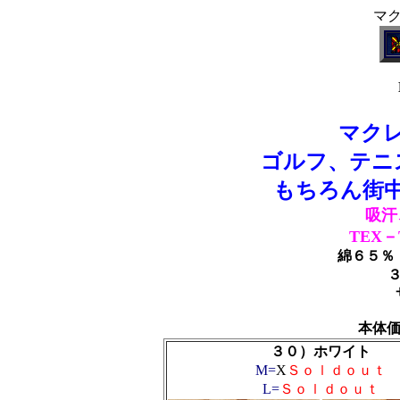
マ
マク
ゴルフ、テニ
もちろん街
吸
TEX
綿６５％
本体価
３０）ホワイト
M=
X
Ｓｏｌｄｏｕｔ
L=
Ｓｏｌｄｏｕｔ