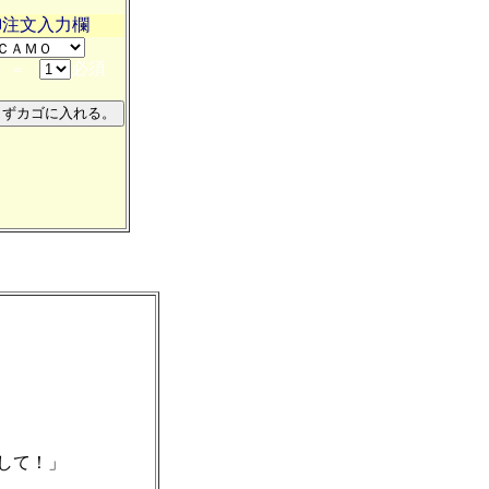
御注文入力欄
必須
量 ＝
して！」