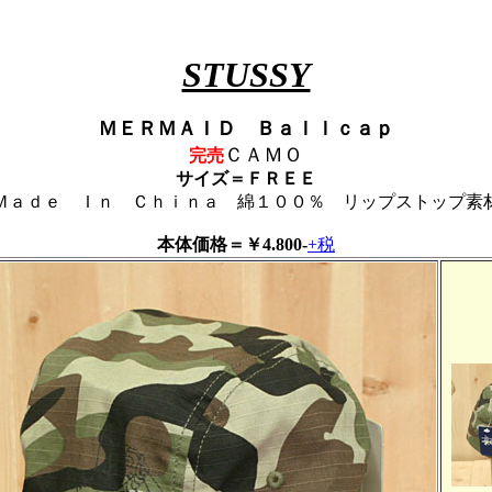
STUSSY
ＭＥＲＭＡＩＤ Ｂａｌｌｃａｐ
ＣＡＭＯ
完売
サイズ＝ＦＲＥＥ
Ｍａｄｅ Ｉｎ Ｃｈｉｎａ 綿１００％ リップストップ素
本体価格＝￥4.800-
+税