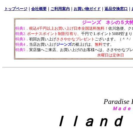
トップページ
｜
会社概要
｜
ご利用案内
｜
お買い物ガイド
｜
返品交換窓口
｜
ジーンズ ネシの５大
特典1．
税込4千円以上お買い上げ日本全国送料無料！
佐川急便、ク
特典2.
ボーナスポイント制割引有り、
千円で１ポイント50BP貯ま
特典3
．初回お買い上げ
ささやかなプレゼント
ございます。（＾＾/
特典4
．当店お買い上げ
ジーンズ
の裾上げは、
無料
です。
特典5．
実店舗へご来店、お買い上げのお客様へは、ささやかなプレ
水曜日は定休日
Paradise 
Ｍａｄｅ
Ｉｌａｎｄ