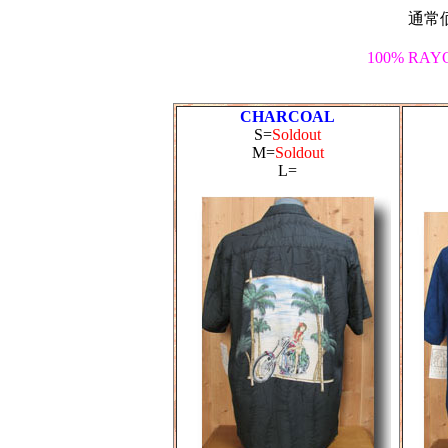
通常価
100% R
CHARCOAL
S=
Soldout
M=
Soldout
L=