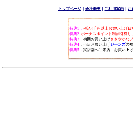
トップページ
｜
会社概要
｜
ご利用案内
｜
お
特典1．
税込4千円以上お買い上げ日
特典2.
ボーナスポイント制割引有り
特典3
．初回お買い上げ
ささやかな
特典4
．当店お買い上げ
ジーンズ
の
特典5．
実店舗へご来店、お買い上げ