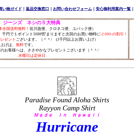
買い物ガイド
｜
返品交換窓口
｜
お問い合わせフォーム
｜
安心御利用案内一覧
ジーンズ ネシの５大特典
本全国送料無料！
佐川急便、クロネコ便、ユパック便）
、
千円で１ポイント50BP貯まりますと次回のお買い物時に
\2.000-の割引！
プレゼント
ございます。（＾＾/ (3千円以上お買い上げ）
裾上げは、
無料
です。
のお客様へは、ささやかなプレゼントございます（＾＾/
水曜日は定休日
Paradise Found Aloha Shirts
Rayyon Camp Shirt
Ｍａｄｅ Ｉｎ Ｈａｗａｉｉ
Hurricane