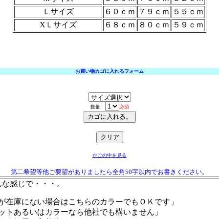
Ｌサイズ
６０ｃｍ
７９ｃｍ
５５ｃｍ
XＬサイズ
６８ｃｍ
８０ｃｍ
５９ｃｍ
お買い物カゴに入れるフォーム
数量
必須
かごの中を見る
第二希望等他ご要望がありましたら全角50字以内でお書きください。
んな感じで・・・。
が在庫にない場合はこちらのカラーでもＯＫです」
ットあるいはカラーなら他社でも構いません」