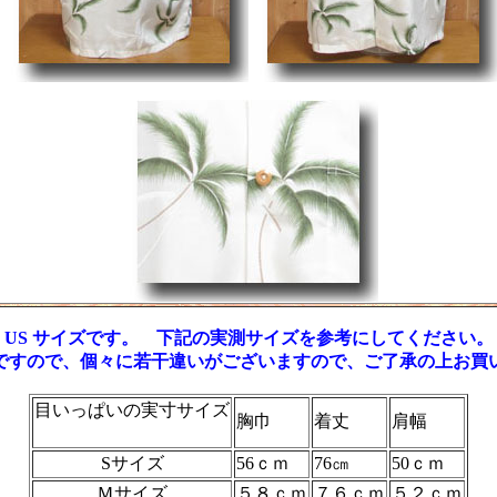
US サイズです。 下記の実測サイズを参考にしてください。
ですので、個々に若干違いがございますので、ご了承の上お買
目いっぱいの実寸サイズ
胸巾
着丈
肩幅
測り場所
Sサイズ
56ｃｍ
76㎝
50ｃｍ
Ｍサイズ
５８ｃｍ
７６ｃｍ
５２ｃｍ