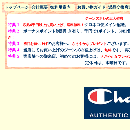
トップページ
会社概要
御利用案内
お買い物ガイド
返品交換窓
ジーンズネシの五大特典
特典 1
クロネコ便メイン配送。
税込
6千円以上
お買い上げ、
送料無料！
特典 2
ボーナスポイント制割引き有り、千円で1ポイント、50BP
き！
特典 3
のお客様へ、
ございます。
初回お買い上げ
ささやかなプレゼン
ト
特典 4
当店にてお買い上げのジーンズの裾上げは、
です。 
無料
特典 5
実店舗ヘの御来店、初めてのお客様には、
ささやかなプレゼ
定休日は、水曜日です。