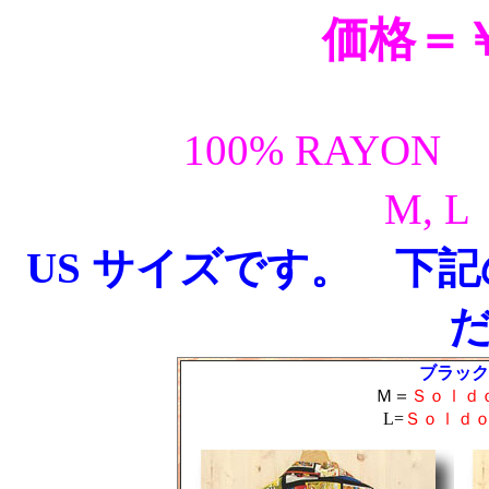
価格＝￥1
100% RAY
M,
US サイズです。 下
ブラック
Ｍ＝
Ｓｏｌｄ
L=
Ｓｏｌｄ