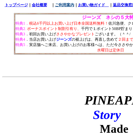
トップページ
｜
会社概要
｜
ご利用案内
｜
お買い物ガイド
｜
返品交換
ジーンズ ネシの５大
特典1．
税込6千円以上お買い上げ日本全国送料無料！
佐川急便、ク
特典2.
ボーナスポイント制割引有り、
千円で１ポイント50BP貯ま
特典3
．初回お買い上げ
ささやかなプレゼント
ございます。（＾＾/
特典4
．当店お買い上げ
ジーンズ
の裾上げは、再直し含めて
２回ま
特典5．
実店舗へご来店、お買い上げのお客様へは、ただ今ささやか
水曜日は定休日
PINEA
Story
Made