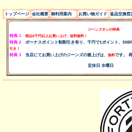
トップページ
会社概要
御利用案内
お買い物ガイド
返品交換窓
ジーンズネシの特典
特典 1
税込
6千円以上
お買い上げ、
送料無料！
特典 2
ボーナスポイント制割引き有り、千円で1ポイント、50B
引き！
特典 3
当店にてお買い上げのジーンズの裾上げは、
です。 
無料
定休日 水曜日