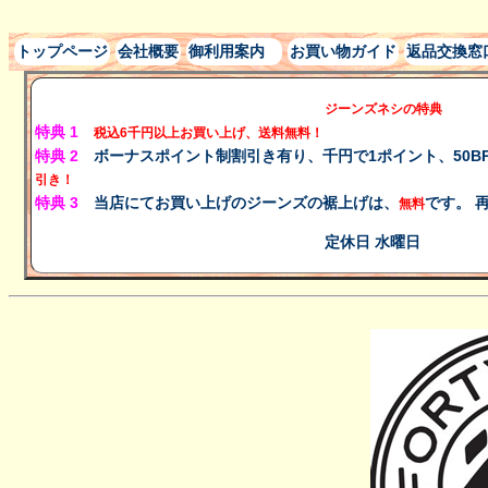
トップページ
会社概要
御利用案内
お買い物ガイド
返品交換窓
ジーンズネシの特典
特典 1
税込
6千円以上
お買い上げ、
送料無料！
特典 2
ボーナスポイント制割引き有り、千円で1ポイント、50B
引き！
特典 3
当店にてお買い上げのジーンズの裾上げは、
です。 
無料
定休日 水曜日