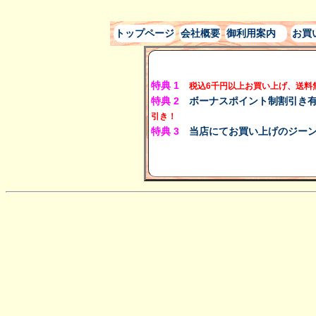
トップページ
会社概要
御利用案内
お買
特典 1
税込
6千円以上
お買い上げ、
送料
特典 2
ボーナスポイント制割引き有り
引き！
特典 3
当店にてお買い上げのジーン
定休日 