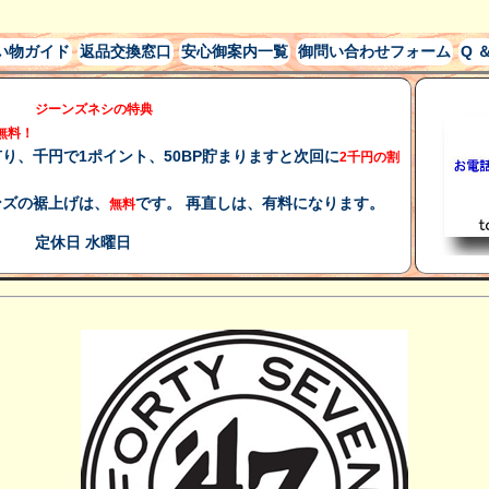
い物ガイド
返品交換窓口
安心御案内一覧
御問い合わせフォーム
Q ＆
ジーンズネシの特典
無料！
、千円で1ポイント、50BP貯まりますと次回に
2千円の割
ズの裾上げは、
です。 再直しは、有料になります。
無料
水曜日